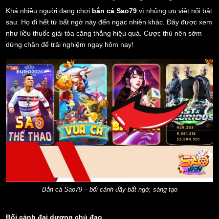
Khá nhiều người đang chơi
bắn cá Sao79
vì những ưu việt nổi bật
sau. Họ đi hết từ bất ngờ này đến ngạc nhiên khác. Đây được xem
như liều thuốc giải tỏa căng thẳng hiệu quả. Cược thủ nên sớm
dừng chân để trải nghiệm ngay hôm nay!
Bắn cá Sao79 – bối cảnh đầy bất ngờ, sáng tạo
Bối cảnh đại dương chủ đạo