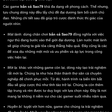
Các game
bắn cá Sao79
khá đa dạng về phong cách. Thế nhưng,
tựu chung dòng này đều lấy chủ đề đại dương làm bối cảnh chủ
đạo. Những chi tiết sau đã giúp trò cược đánh thức thị giác của
người nhìn:
Mát lành:
dừng chân chơi
bắn cá Sao79
đồng nghĩa với việc
ngư thủ đang bước vào thế giới đại dương. Làn nước mát lành
sẽ giúp chúng ta giải tỏa căng thẳng hiệu quả. Đây cũng là các
để xoa dịu những mệt mỏi và ưu phiền và áp lực trong công
việc hiện tại.
Mới lạ:
khác với những game còn lại, dòng này tạo trải nghiệm
rất mới lạ. Chúng ta như hóa thân thành thợ săn cá chuyên
nghiệp để chinh phục mồi. Từ đó, hành trình ra biển lớn bắt
đầu sẽ giúp cược thủ như tỉnh táo trở lại. Chúng ta còn thêm
tập trung và rèn được tư duy logic với lựa chọn này. Đây là nơi
mang lại không ít niềm vui cho các gamer suốt nhiều năm qua.
Huyền bí:
tuyệt vời hơn nữa, game cho chúng ta trải nghiệm